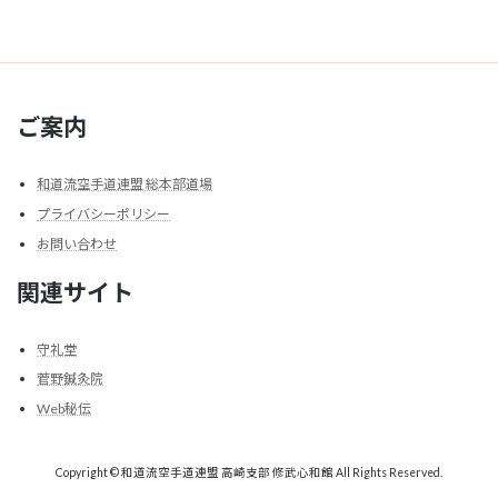
ご案内
和道流空手道連盟 総本部道場
プライバシーポリシー
お問い合わせ
関連サイト
守礼堂
菅野鍼灸院
Web秘伝
Copyright © 和道流空手道連盟 高崎支部 修武心和館 All Rights Reserved.