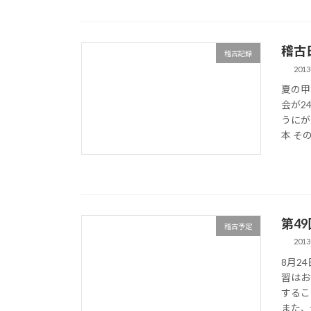
稽古日誌
稽古記録
2013
夏の甲
会が2
うにが
本 その
第4
稽古予定
2013
8月2
習はお
するこ
また、