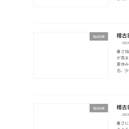
稽古日誌
稽古記録
2013
暑さ指
が高ま
夏休み
古、少
稽古日誌
稽古記録
2013
暑さに