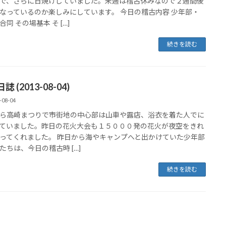
で、さらに日焼けしていました。来週は稽古休みなので２週間後
なっているのか楽しみにしています。 今日の稽古内容 少年部・
同 その場基本 そ […]
続きを読む
 (2013-08-04)
-08-04
ら高崎まつりで市街地の中心部は山車や露店、浴衣を着た人でに
ていました。昨日の花火大会も１５０００発の花火が夜空をきれ
ってくれました。 昨日から海やキャンプへと出かけていた少年部
たちは、今日の稽古時 […]
続きを読む