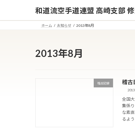
コ
ナ
和道流空手道連盟 高崎支部 
ン
ビ
テ
ゲ
ン
ー
ホーム
お知らせ
2013年8月
ツ
シ
へ
ョ
ス
ン
2013年8月
キ
に
ッ
移
プ
動
稽古日誌
稽古記録
2013
全国大
集係り
な素直
るよう