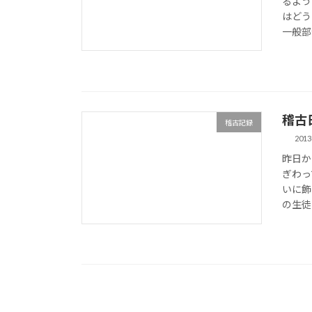
るよう
はどう
一般部合
稽古日誌
稽古記録
2013
昨日か
ぎわっ
いに飾
の生徒