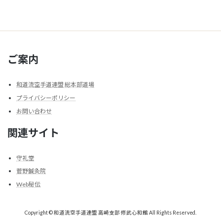
ご案内
和道流空手道連盟 総本部道場
プライバシーポリシー
お問い合わせ
関連サイト
守礼堂
菅野鍼灸院
Web秘伝
Copyright © 和道流空手道連盟 高崎支部 修武心和館 All Rights Reserved.