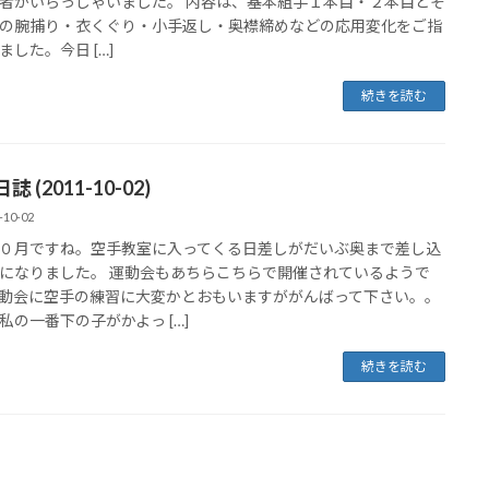
者がいらっしゃいました。 内容は、基本組手１本目・２本目とそ
の腕捕り・衣くぐり・小手返し・奥襟締めなどの応用変化をご指
ました。今日 […]
続きを読む
 (2011-10-02)
-10-02
０月ですね。空手教室に入ってくる日差しがだいぶ奥まで差し込
になりました。 運動会もあちらこちらで開催されているようで
動会に空手の練習に大変かとおもいますががんばって下さい。。
私の一番下の子がかよっ […]
続きを読む