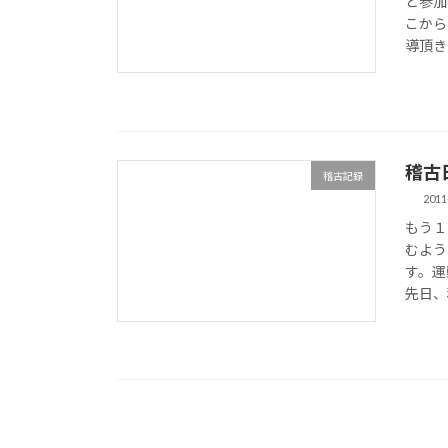
ど参加
こから
導頂き
稽古日誌
稽古記録
2011
もう１
むよう
す。運
先日、