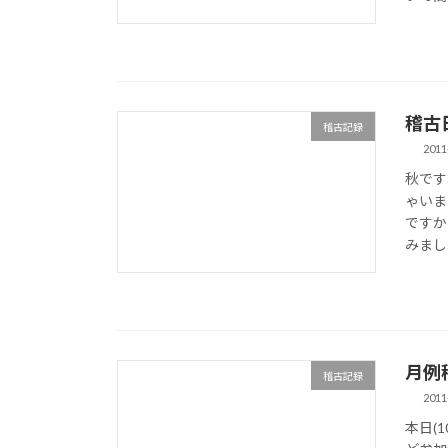
稽古日誌
稽古記録
2011
秋です
ゃいま
ですか
みまし
月例稽
稽古記録
2011
本日(