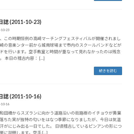
 (2011-10-23)
-10-23
、この時期恒例の高崎マーチングフェスティバルが開催されまし
崎の音楽ンター前から城南球場まで市内のスクールバンドなどが
ドを行います。空手教室と時間が重なって見れなかったのは残念
。 本日の稽古内容： […]
続きを読む
 (2011-10-16)
-10-16
和田橋からスズランに向かう道路沿いの街路樹のイチョウが黄葉
落ちた実が独特の匂いをはなつ季節になりましたが、今日は気温
汗がにじみ出る一日でした。 日頃稽古しているピンアンの形につ
単に説明します。空手 […]