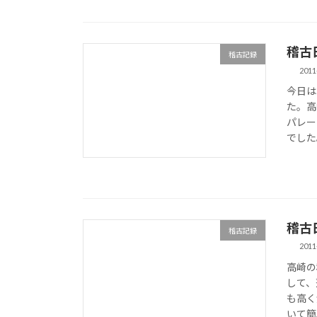
稽古日誌
稽古記録
2011
今日は
た。高
パレー
でした
稽古日誌
稽古記録
2011
高崎の
して、
も高く
いて簡