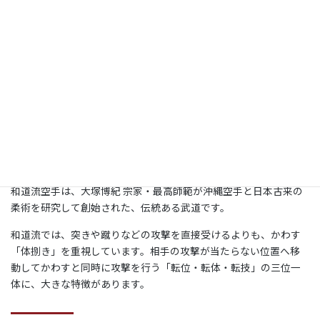
子どもに礼儀や集中力を身につけてほしい方
健康づくりや体力づくりをしたい方
空手や護身術に興味のある方
昔やっていた空手をもう一度始めたい方
初心者でも安心して通える道場を探している方
和道流について
和道流空手は、大塚博紀 宗家・最高師範が沖縄空手と日本古来の
柔術を研究して創始された、伝統ある武道です。
和道流では、突きや蹴りなどの攻撃を直接受けるよりも、かわす
「体捌き」を重視しています。相手の攻撃が当たらない位置へ移
動してかわすと同時に攻撃を行う「転位・転体・転技」の三位一
体に、大きな特徴があります。