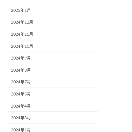
2025年1月
2024年12月
2024年11月
2024年10月
2024年9月
2024年8月
2024年7月
2024年5月
2024年4月
2024年3月
2024年1月