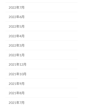
2022年7月
2022年6月
2022年5月
2022年4月
2022年3月
2022年1月
2021年12月
2021年10月
2021年9月
2021年8月
2021年7月