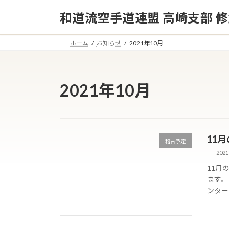
コ
ナ
和道流空手道連盟 高崎支部 
ン
ビ
テ
ゲ
ン
ー
ホーム
お知らせ
2021年10月
ツ
シ
へ
ョ
ス
ン
2021年10月
キ
に
ッ
移
プ
動
11
稽古予定
2021
11月
ます。
ンター 1