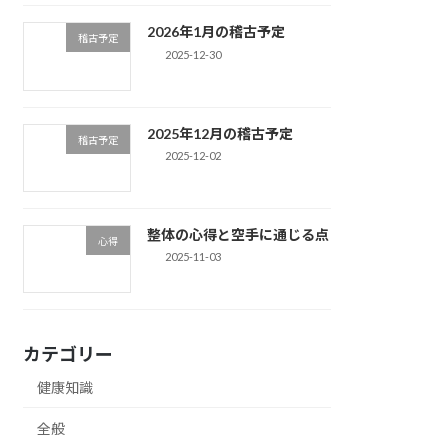
2026年1月の稽古予定
稽古予定
2025-12-30
2025年12月の稽古予定
稽古予定
2025-12-02
整体の心得と空手に通じる点
心得
2025-11-03
カテゴリー
健康知識
全般