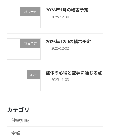
2026年1月の稽古予定
稽古予定
2025-12-30
2025年12月の稽古予定
稽古予定
2025-12-02
整体の心得と空手に通じる点
心得
2025-11-03
カテゴリー
健康知識
全般