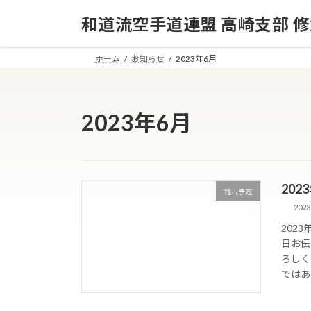
コ
ナ
和道流空手道連盟 高崎支部 
ン
ビ
テ
ゲ
ン
ー
ホーム
お知らせ
2023年6月
ツ
シ
へ
ョ
ス
ン
2023年6月
キ
に
ッ
移
プ
動
202
稽古予定
2023
202
日お伝
ろしく
ではあ