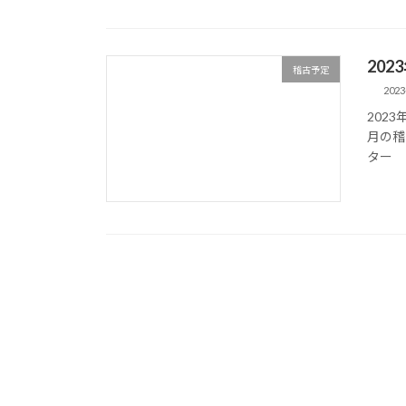
202
稽古予定
2023
202
月の稽古
ター 18