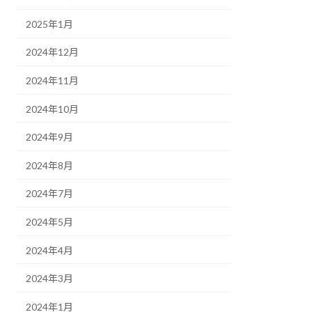
2025年1月
2024年12月
2024年11月
2024年10月
2024年9月
2024年8月
2024年7月
2024年5月
2024年4月
2024年3月
2024年1月