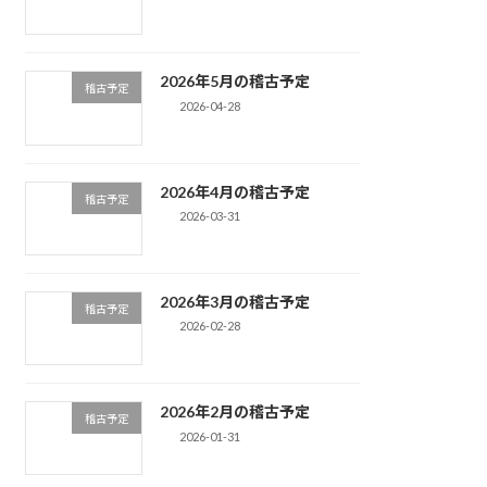
2026年5月の稽古予定
稽古予定
2026-04-28
2026年4月の稽古予定
稽古予定
2026-03-31
2026年3月の稽古予定
稽古予定
2026-02-28
2026年2月の稽古予定
稽古予定
2026-01-31