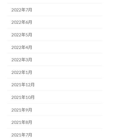
2022年7月
2022年6月
2022年5月
2022年4月
2022年3月
2022年1月
2021年12月
2021年10月
2021年9月
2021年8月
2021年7月