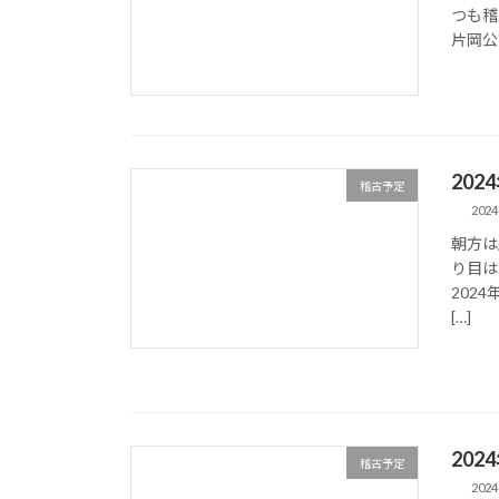
つも稽
片岡公民
202
稽古予定
2024
朝方は
り目は
2024
[…]
20
稽古予定
2024