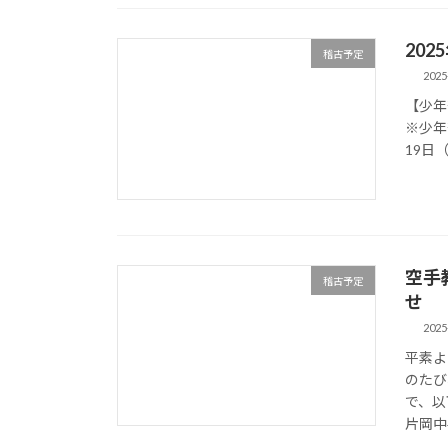
20
稽古予定
2025
【少年
※少年部
19日（
空手
稽古予定
せ
2025
平素よ
のたび
で、以
片岡中