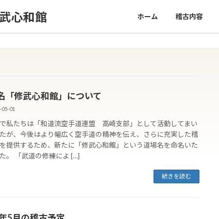
修武心和館
ホーム
稽古内容
名「修武心和館」について
-05-01
で私たちは「和道流空手道連盟 高崎支部」として活動してまい
たが、今後はより幅広く空手道の精神を伝え、さらに充実した稽
を提供するため、新たに「修武心和館」という道場名を命名いた
た。 「武道の修練によ […]
続きを読む
25年5月の稽古予定