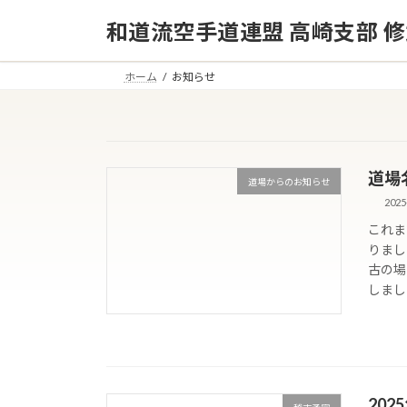
コ
ナ
和道流空手道連盟 高崎支部 
ン
ビ
テ
ゲ
ン
ー
ホーム
お知らせ
ツ
シ
へ
ョ
ス
ン
キ
に
道場
ッ
移
道場からのお知らせ
2025
プ
動
これま
りまし
古の場
しまし
20