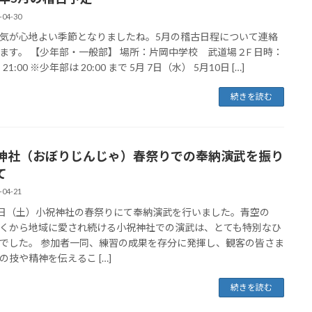
-04-30
気が心地よい季節となりましたね。5月の稽古日程について連絡
ます。 【少年部・一般部】 場所：片岡中学校 武道場２F 日時：
 - 21:00 ※少年部は 20:00 まで 5月 7日（水） 5月10日 […]
続きを読む
神社（おぼりじんじゃ）春祭りでの奉納演武を振り
て
-04-21
9日（土）小祝神社の春祭りにて奉納演武を行いました。青空の
くから地域に愛され続ける小祝神社での演武は、とても特別なひ
でした。 参加者一同、練習の成果を存分に発揮し、観客の皆さま
の技や精神を伝えるこ […]
続きを読む